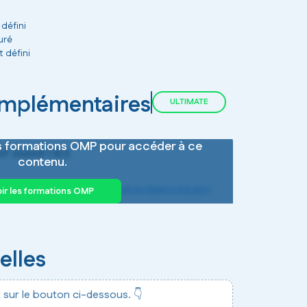
 défini
turé
 défini
omplémentaires
ULTIMATE
es formations OMP pour accéder à ce
tif SMARTIES
contenu.
e/folders/1pPoOgxAE_LDNRXFV5VIxYB4KVCK1L4Dj?
oir les formations OMP
elles
 sur le bouton ci-dessous. 👇