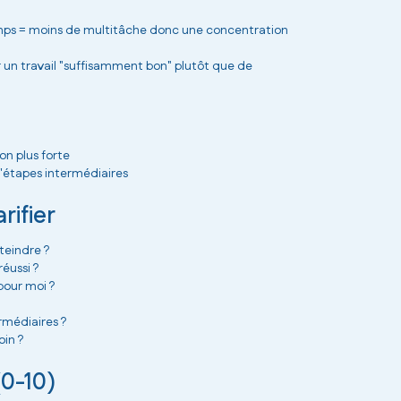
mps = moins de multitâche donc une concentration
er un travail "suffisamment bon" plutôt que de
on plus forte
 d'étapes intermédiaires
rifier
teindre ?
éussi ?
pour moi ?
rmédiaires ?
oin ?
(0-10)