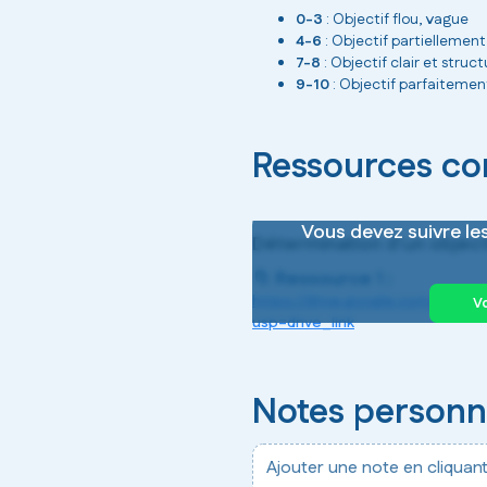
0-3
: Objectif flou, vague
4-6
: Objectif partiellement
7-8
: Objectif clair et struc
9-10
: Objectif parfaitement
Ressources c
Vous devez suivre l
Détermination d'un objec
📁 Ressource 1 :
https://drive.google.com/driv
V
usp=drive_link
Notes personn
Ajouter une note en cliquant