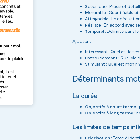
S
pécifique : Précis et détai
M
esurable : Quantifiable et 
A
tteignable : En adéquatio
R
éaliste : En accord avec s
T
emporel : Délimité dans l
Ajouter :
I
ntéressant : Quel est le sen
E
nthousiasmant : Quel plaisir
S
timulant : Quel est mon n
Déterminants mot
La durée
Objectifs à court terme
:
Objectifs à long terme
: n
Les limites de temps infl
Priorisation
: Force à identi